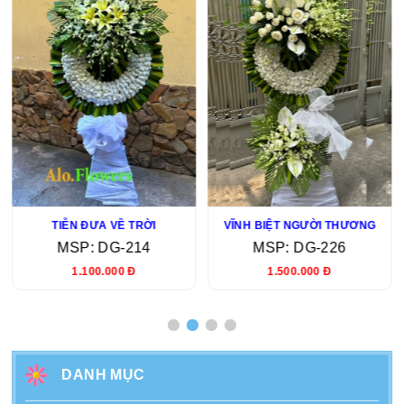
TIỄN ĐƯA VỀ TRỜI
VĨNH BIỆT NGƯỜI THƯƠNG
MSP: DG-214
MSP: DG-226
1.100.000 Đ
1.500.000 Đ
DANH MỤC