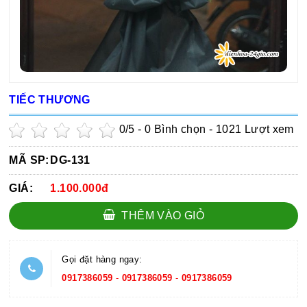
TIẾC THƯƠNG
0
/5 -
0
Bình chọn - 1021 Lượt xem
MÃ SP:
DG-131
GIÁ:
1.100.000đ
THÊM VÀO GIỎ
Gọi đặt hàng ngay:
0917386059
-
0917386059
-
0917386059