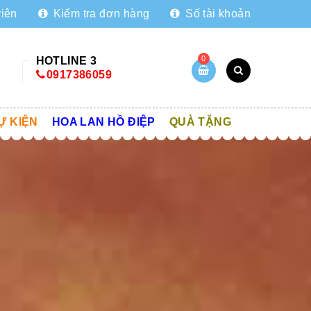
viên
Kiểm tra đơn hàng
Số tài khoản
0
HOTLINE 3
0917386059
Ự KIỆN
HOA LAN HỒ ĐIỆP
QUÀ TẶNG