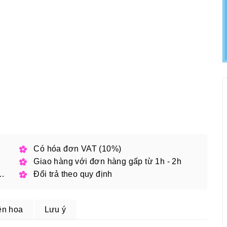
h phố
Có hóa đơn VAT (10%)
Giao hàng với đơn hàng gấp từ 1h - 2h
 đặt online với mã giảm giá
Đổi trả theo quy định
ện hoa
Lưu ý