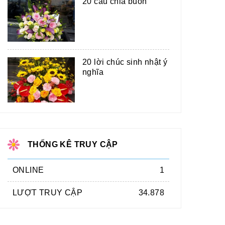
20 câu chia buồn
20 lời chúc sinh nhật ý
nghĩa
THỐNG KÊ TRUY CẬP
ONLINE
1
LƯỢT TRUY CẬP
34.878