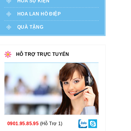
HOA SỰ KIỆN
HOA LAN HỒ ĐIỆP
QUÀ TẶNG
HỖ TRỢ TRỰC TUYẾN
0901.95.85.95
(Hỗ Trợ 1)