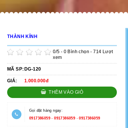
THÀNH KÍNH
0
/5 -
0
Bình chọn - 714 Lượt
xem
MÃ SP:
DG-120
GIÁ:
1.000.000đ
THÊM VÀO GIỎ
Gọi đặt hàng ngay:
0917386059
-
0917386059
-
0917386059