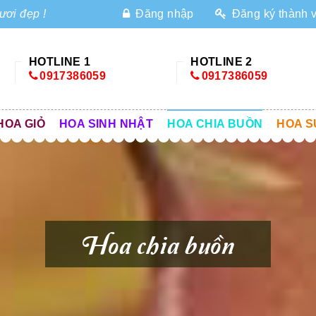
ươi đẹp !
Đăng nhập
Đăng ký thành 
HOTLINE 1
HOTLINE 2
0917386059
0917386059
HOA GIỎ
HOA SINH NHẬT
HOA CHIA BUỒN
HOA S
Hoa chia buồn