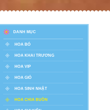
DANH MỤC
HOA BÓ
HOA KHAI TRƯƠNG
HOA VIP
HOA GIỎ
HOA SINH NHẬT
HOA CHIA BUỒN