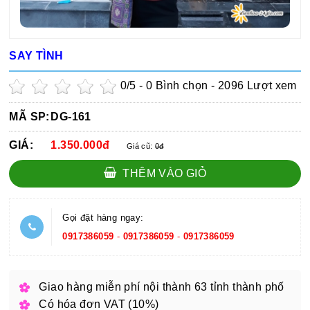
SAY TÌNH
0
/5 -
0
Bình chọn - 2096 Lượt xem
MÃ SP:
DG-161
GIÁ:
1.350.000đ
Giá cũ:
0đ
THÊM VÀO GIỎ
Gọi đặt hàng ngay:
0917386059
-
0917386059
-
0917386059
Giao hàng miễn phí nội thành 63 tỉnh thành phố
Có hóa đơn VAT (10%)