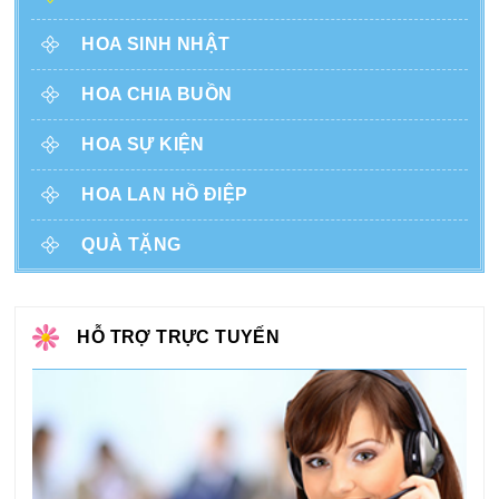
HOA SINH NHẬT
HOA CHIA BUỒN
HOA SỰ KIỆN
HOA LAN HỒ ĐIỆP
QUÀ TẶNG
HỖ TRỢ TRỰC TUYẾN