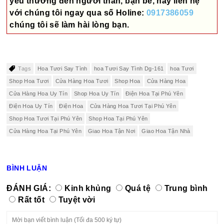
yêu thương đến người thân, bạn bè, hãy liên hệ
với chúng tôi ngay qua số
Holine:
0917386059
chúng tôi sẽ làm hài lòng bạn.
Tags
Hoa Tươi Say Tình
hoa Tươi Say Tình Dg-161
hoa Tươi
Shop Hoa Tươi
Cửa Hàng Hoa Tươi
Shop Hoa
Cửa Hàng Hoa
Cửa Hàng Hoa Uy Tín
Shop Hoa Uy Tín
Điện Hoa Tại Phú Yên
Điện Hoa Uy Tín
Điện Hoa
Cửa Hàng Hoa Tươi Tại Phú Yên
Shop Hoa Tươi Tại Phú Yên
Shop Hoa Tại Phú Yên
Cửa Hàng Hoa Tại Phú Yên
Giao Hoa Tận Nơi
Giao Hoa Tận Nhà
BÌNH LUẬN
ĐÁNH GIÁ:
Kinh khủng
Quá tệ
Trung bình
Rất tốt
Tuyệt vời