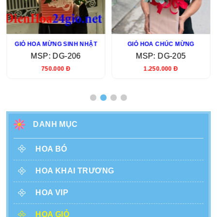
GIỎ HOA MỪNG SINH NHẬT
GIỎ HOA CHÚC MỪNG
MSP: DG-206
MSP: DG-205
750.000 Đ
1.250.000 Đ
DANH MỤC
HOA BÓ
HOA KHAI TRƯƠNG
HOA VIP
HOA GIỎ