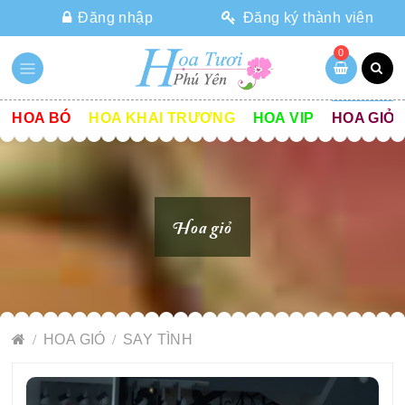
Đăng nhập
Đăng ký thành viên
0
HOA BÓ
HOA KHAI TRƯƠNG
HOA VIP
HOA GIỎ
Hoa giỏ
HOA GIỎ
SAY TÌNH