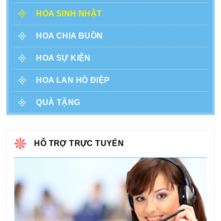
HOA SINH NHẬT
HOA CHIA BUỒN
HOA SỰ KIỆN
HOA LAN HỒ ĐIỆP
QUÀ TẶNG
HỖ TRỢ TRỰC TUYẾN