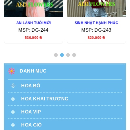
AN LÀNH TUỔI MỚI
SINH NHẬT HẠNH PHÚC
MSP: DG-244
MSP: DG-243
530.000 Đ
820.000 Đ
DANH MỤC
HOA BÓ
HOA KHAI TRƯƠNG
HOA VIP
HOA GIỎ