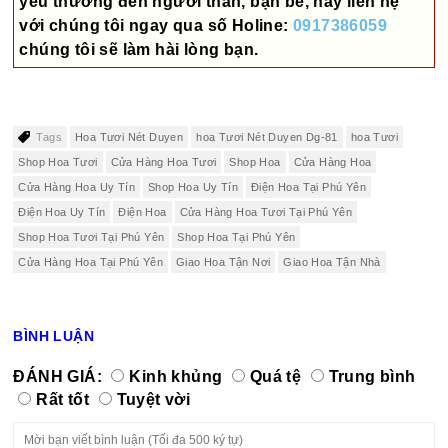
yêu thương đến người thân, bạn bè, hãy liên hệ
với chúng tôi ngay qua số
Holine:
0917386059
chúng tôi sẽ làm hài lòng bạn.
Tags
Hoa Tươi Nét Duyen
hoa Tươi Nét Duyen Dg-81
hoa Tươi
Shop Hoa Tươi
Cửa Hàng Hoa Tươi
Shop Hoa
Cửa Hàng Hoa
Cửa Hàng Hoa Uy Tín
Shop Hoa Uy Tín
Điện Hoa Tại Phú Yên
Điện Hoa Uy Tín
Điện Hoa
Cửa Hàng Hoa Tươi Tại Phú Yên
Shop Hoa Tươi Tại Phú Yên
Shop Hoa Tại Phú Yên
Cửa Hàng Hoa Tại Phú Yên
Giao Hoa Tận Nơi
Giao Hoa Tận Nhà
BÌNH LUẬN
ĐÁNH GIÁ:
Kinh khủng
Quá tệ
Trung bình
Rất tốt
Tuyệt vời