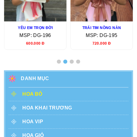
YÊU EM TRỌN ĐỜI
TRÁI TIM NỒNG NÀN
MSP: DG-196
MSP: DG-195
600.000 Đ
720.000 Đ
DANH MỤC
HOA BÓ
HOA KHAI TRƯƠNG
HOA VIP
HOA GIỎ