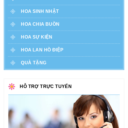
HOA SINH NHẬT
HOA CHIA BUỒN
HOA SỰ KIỆN
HOA LAN HỒ ĐIỆP
QUÀ TẶNG
HỖ TRỢ TRỰC TUYẾN