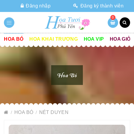
Đăng nhập
Đăng ký thành viên
0
HOA BÓ
HOA KHAI TRƯƠNG
HOA VIP
HOA GIỎ
Hoa Bó
HOA BÓ
NÉT DUYEN