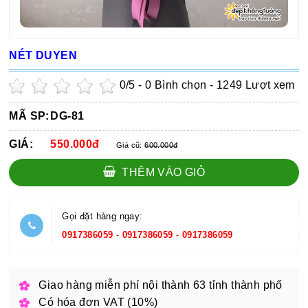
NÉT DUYEN
0
/5 -
0
Bình chọn - 1249 Lượt xem
MÃ SP:
DG-81
GIÁ:
550.000đ
Giá cũ:
600.000đ
THÊM VÀO GIỎ
Gọi đặt hàng ngay:
0917386059
-
0917386059
-
0917386059
Giao hàng miễn phí nội thành 63 tỉnh thành phố
Có hóa đơn VAT (10%)