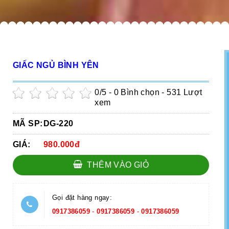
GIẤC NGỦ BÌNH YÊN
0
/5 -
0
Bình chọn - 531 Lượt
xem
MÃ SP:
DG-220
GIÁ:
980.000đ
THÊM VÀO GIỎ
Gọi đặt hàng ngay:
0917386059
-
0917386059
-
0917386059