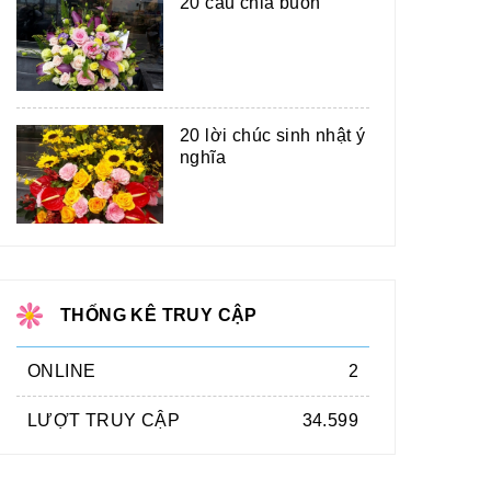
20 câu chia buồn
20 lời chúc sinh nhật ý
nghĩa
THỐNG KÊ TRUY CẬP
ONLINE
2
LƯỢT TRUY CẬP
34.599