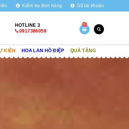
viên
Kiểm tra đơn hàng
Số tài khoản
0
HOTLINE 3
0917386059
Ự KIỆN
HOA LAN HỒ ĐIỆP
QUÀ TẶNG