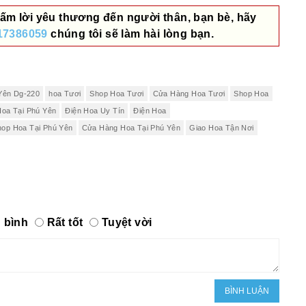
ấm lời yêu thương đến người thân, bạn bè, hãy
17386059
chúng tôi sẽ làm hài lòng bạn.
Yên Dg-220
hoa Tươi
Shop Hoa Tươi
Cửa Hàng Hoa Tươi
Shop Hoa
Hoa Tại Phú Yên
Điện Hoa Uy Tín
Điện Hoa
hop Hoa Tại Phú Yên
Cửa Hàng Hoa Tại Phú Yên
Giao Hoa Tận Nơi
 bình
Rất tốt
Tuyệt vời