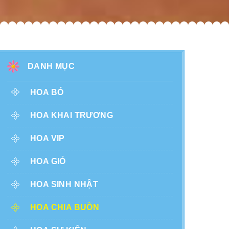
DANH MỤC
HOA BÓ
HOA KHAI TRƯƠNG
HOA VIP
HOA GIỎ
HOA SINH NHẬT
HOA CHIA BUỒN