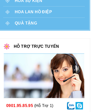
HOA SỰ KIỆN
HOA LAN HỒ ĐIỆP
QUÀ TẶNG
HỖ TRỢ TRỰC TUYẾN
0901.95.85.95
(Hỗ Trợ 1)