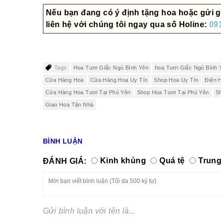
Nếu bạn đang có ý định tặng hoa hoặc gửi g
liên hệ với chúng tôi ngay qua số
Holine:
09
Tags
Hoa Tươi Giấc Ngủ Bình Yên
hoa Tươi Giấc Ngủ Bình 
Cửa Hàng Hoa
Cửa Hàng Hoa Uy Tín
Shop Hoa Uy Tín
Điện 
Cửa Hàng Hoa Tươi Tại Phú Yên
Shop Hoa Tươi Tại Phú Yên
S
Giao Hoa Tận Nhà
BÌNH LUẬN
ĐÁNH GIÁ:
Kinh khủng
Quá tệ
Trung
Gửi bình luận với tên là...