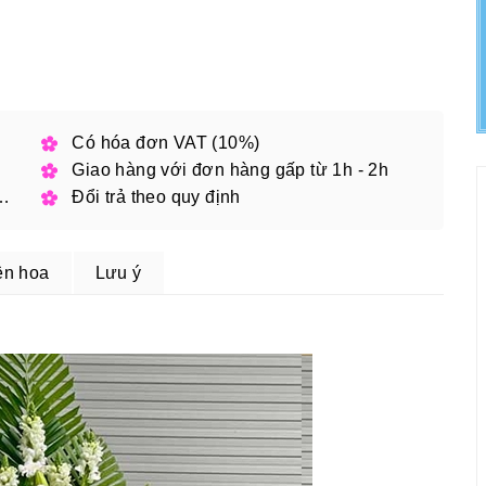
h phố
Có hóa đơn VAT (10%)
Giao hàng với đơn hàng gấp từ 1h - 2h
 đặt online với mã giảm giá
Đổi trả theo quy định
ện hoa
Lưu ý