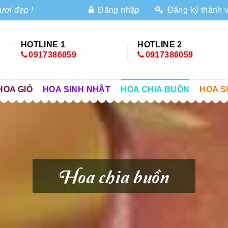
ươi đẹp !
Đăng nhập
Đăng ký thành 
HOTLINE 1
HOTLINE 2
0917386059
0917386059
HOA GIỎ
HOA SINH NHẬT
HOA CHIA BUỒN
HOA S
Hoa chia buồn