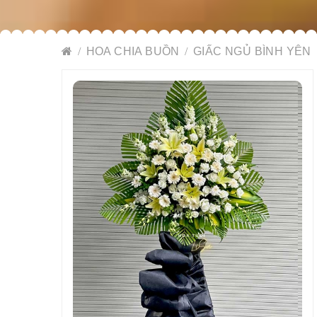
HOA CHIA BUỒN
GIẤC NGỦ BÌNH YÊN