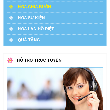
HOA CHIA BUỒN
HOA SỰ KIỆN
HOA LAN HỒ ĐIỆP
QUÀ TẶNG
HỖ TRỢ TRỰC TUYẾN