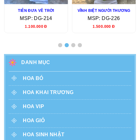
TIỄN ĐƯA VỀ TRỜI
VĨNH BIỆT NGƯỜI THƯƠNG
MSP: DG-214
MSP: DG-226
1.100.000 Đ
1.500.000 Đ
DANH MỤC
HOA BÓ
HOA KHAI TRƯƠNG
HOA VIP
HOA GIỎ
HOA SINH NHẬT